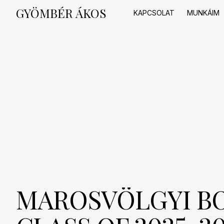
Skip
GYÖMBÉR ÁKOS
to
KAPCSOLAT
MUNKÁIM
content
MAROSVÖLGYI BO