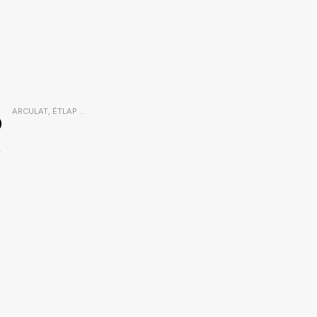
5
ARCULAT
,
ÉTLAP
...
2021-06-01
.