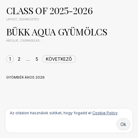
CLASS OF 2025-2026
LAYOUT
,
SZERKESZTÉS
2026-01-06
BÜKK AQUA GYÜMÖLCS
ARCULAT
,
CSOMAGOLÁS
...
2024-01-10
OLDAL
1
2
…
5
KÖVETKEZŐ
NAVIGÁLÁS
GYÖMBÉR ÁKOS 2026
Az oldalon használok sütiket, hogy fogadd el
Cookie Policy