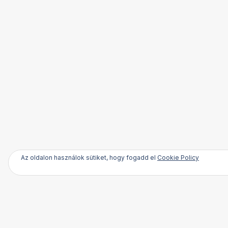
Az oldalon használok sütiket, hogy fogadd el
Cookie Policy
ARCHIVE
Az SZTE Orvostud