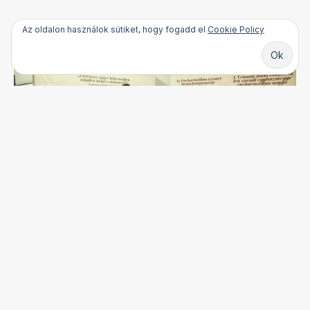
Az oldalon használok sütiket, hogy fogadd el
Cookie Policy
Építeni csakis szeretettel kiállítás arculata és popup falainak
grafikai tervezése
Építeni csakis szeretettel
címmel nyílt kiállítás a
Szegedi Dóm Látogatóközpontban május 7-én. Az
1938-as év eseményeit bemutató tárlaton fotók, a