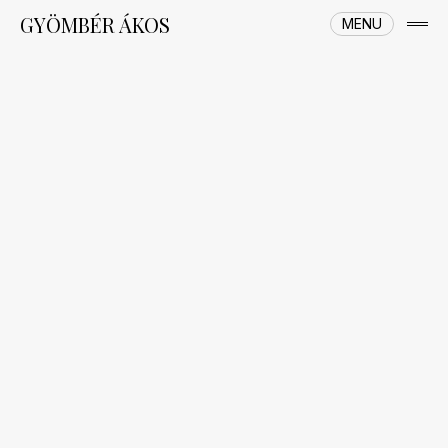
Skip
GYÖMBÉR ÁKOS
MENU
to
open
content
side