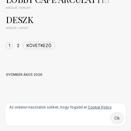
ARCULAT
,
HONLAP
...
2018-05-10
DESZK
HONLAP
,
LAYOUT
...
2018-05-10
OLDAL
1
2
KÖVETKEZŐ
NAVIGÁLÁS
GYÖMBÉR ÁKOS 2026
Az oldalon használok sütiket, hogy fogadd el
Cookie Policy