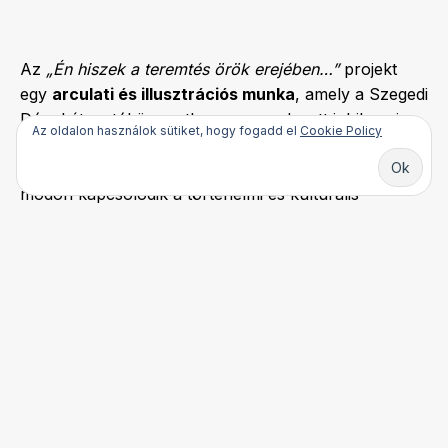
Az
„Én hiszek a teremtés örök erejében…”
projekt
egy
arculati és illusztrációs munka
, amely a Szegedi
Dóm Látogatóközpontban megrendezett jubileumi
Az oldalon használok sütiket, hogy fogadd el
Cookie Policy
kiállításhoz készült. A tervezés során a cél egy olyan
egységes vizuális világ kialakítása volt, amely méltó
módon kapcsolódik a történelmi és kulturális
tartalomhoz, miközben segíti a látogatók
tájékozódását és befogadását. Az arculati elemek és
illusztrációk, tablók és könyv is visszafogott,
szimbolikus formában támogatják a kiállítás
gondolatiságát és időtálló üzenetét.