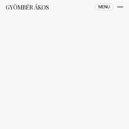
Skip
GYÖMBÉR ÁKOS
MENU
to
open
content
side