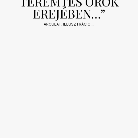
TEREMTÉS ÖRÖK
EREJÉBEN…”
2026-
ARCULAT
,
ILLUSZTRÁCIÓ
...
01-
07