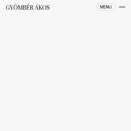
Skip
GYÖMBÉR ÁKOS
MENU
to
open
content
side